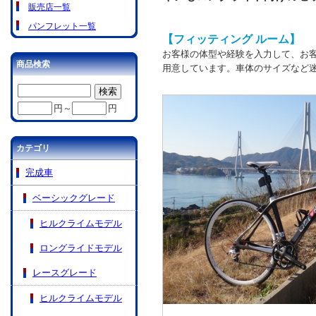
販売店一覧
パンフレット一覧
【フィッティング ルーム】
お客様の体型や経験を入力して、お
商品検索
用意しています。車体のサイズなど
円～
円
カテゴリ
完成車
ベーシックグレード
ヒルクライムモデル
ロングライドモデル
レースグレード
ヒルクライムモデル