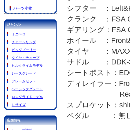
シフター ：Left&Rig
パーツ小物
クランク ：FSA CK
ジャンル
ギアリング：FSA CK-
ミニベロ
ホイール ：Front&R
チェーンリング
タイヤ ：MAXXIS D
ビッグプーリー
タイヤ・チューブ
サドル ：DDK-322
ヒルクライムモデル
シートポスト：EDGE 
レースグレード
フレームセット
ディレイラー：Front 
ベーシックグレード
Rear micro
ロングライドモデル
スプロケット：shiman
Ｌサイズ
ペダル ：無
店舗情報