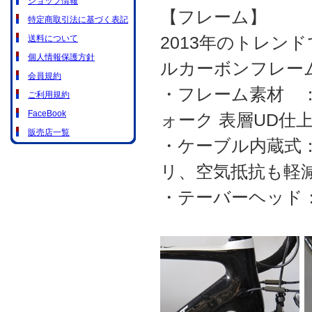
ショップ情報
【フレーム】
特定商取引法に基づく表記
2013年のトレン
送料について
個人情報保護方針
ルカーボンフレー
会員規約
・フレーム素材 
ご利用規約
FaceBook
ォーク 表層UD仕
販売店一覧
・ケーブル内蔵式
リ、空気抵抗も軽
・テーバーヘッド