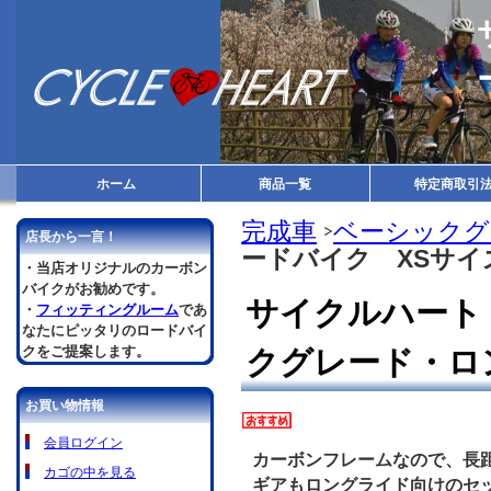
ホーム
商品一覧
特定商取引
完成車
ベーシックグ
店長から一言！
ードバイク XSサ
・当店オリジナルのカーボン
バイクがお勧めです。
サイクルハート
・
フィッティングルーム
であ
なたにピッタリのロードバイ
クをご提案します。
クグレード・ロ
お買い物情報
会員ログイン
カーボンフレームなので、長
カゴの中を見る
ギアもロングライド向けのセ