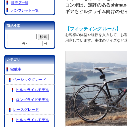
販売店一覧
コンポは、定評のあるshiman
パンフレット一覧
ギアもヒルクライム向けのセ
商品検索
【フィッティング ルーム】
お客様の体型や経験を入力して、お
用意しています。車体のサイズなど
円～
円
カテゴリ
完成車
ベーシックグレード
ヒルクライムモデル
ロングライドモデル
レースグレード
ヒルクライムモデル