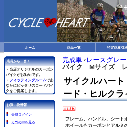
ホーム
商品一覧
特定商取引
完成車
レースグレー
店長から一言！
バイク Mサイズ 
・当店オリジナルのカーボン
バイクがお勧めです。
サイクルハート
・
フィッティングルーム
であ
なたにピッタリのロードバイ
クをご提案します。
ード・ヒルクラ
お買い物情報
会員ログイン
フレーム、ハンドル、シート
カゴの中を見る
ホイールもカーボンとアルミ