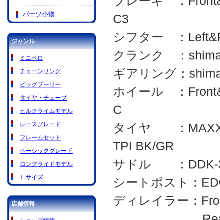
ブレーキ ：Front&Re
パーツ小物
C3
シフター ：Left&Rig
ジャンル
クランク ：shimano
ミニベロ
ギアリング：shimano
チェーンリング
ビッグプーリー
ホイール ：Front&Re
タイヤ・チューブ
C
ヒルクライムモデル
レースグレード
タイヤ ：MAXXIS X
フレームセット
TPI BK/GR
ベーシックグレード
サドル ：DDK-322
ロングライドモデル
Ｌサイズ
シートポスト：EDGE 
ディレイラー：Front 
店舗情報
Rear shima