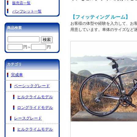
販売店一覧
パンフレット一覧
【フィッティング ルーム】
お客様の体型や経験を入力して、お
商品検索
用意しています。車体のサイズなど
円～
円
カテゴリ
完成車
ベーシックグレード
ヒルクライムモデル
ロングライドモデル
レースグレード
ヒルクライムモデル