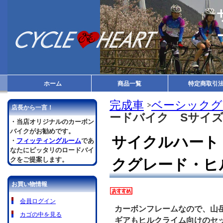
ホーム
商品一覧
特定商取引
完成車
ベーシックグ
店長から一言！
ードバイク Sサイ
・当店オリジナルのカーボン
バイクがお勧めです。
サイクルハート
・
フィッティングルーム
であ
なたにピッタリのロードバイ
クをご提案します。
クグレード・ヒ
お買い物情報
会員ログイン
カーボンフレームなので、山
カゴの中を見る
ギアもヒルクライム向けのセ