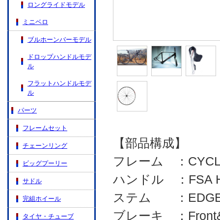
ロングライドモデル
ミニベロ
ブルホーンバーモデル
ドロップハンドルモデ
ル
フラットハンドルモデ
ル
パーツ
フレームセット
【部品構成】
チェーンリング
フレーム ：CYCLEH
ビッグプーリー
ハンドル ：FSA HB-
サドル
ステム ：EDGE FG
完組ホイール
ブレーキ ：Front&R
タイヤ・チューブ