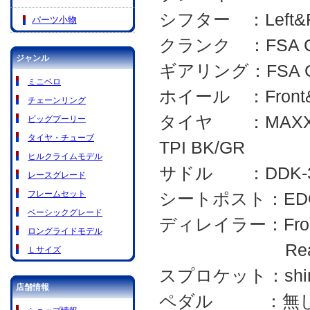
シフター ：Left&Rig
パーツ小物
クランク ：FSA CK
ジャンル
ギアリング：FSA CK-
ミニベロ
ホイール ：Front&Re
チェーンリング
タイヤ ：MAXXIS X
ビッグプーリー
タイヤ・チューブ
TPI BK/GR
ヒルクライムモデル
サドル ：DDK-322
レースグレード
フレームセット
シートポスト：EDGE 
ベーシックグレード
ディレイラー：Front 
ロングライドモデル
Rear micro
Ｌサイズ
スプロケット：shiman
店舗情報
ペダル ：無