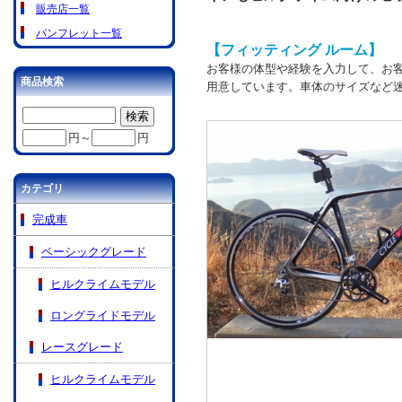
販売店一覧
パンフレット一覧
【フィッティング ルーム】
お客様の体型や経験を入力して、お
商品検索
用意しています。車体のサイズなど
円～
円
カテゴリ
完成車
ベーシックグレード
ヒルクライムモデル
ロングライドモデル
レースグレード
ヒルクライムモデル