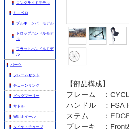
ロングライドモデル
ミニベロ
ブルホーンバーモデル
ドロップハンドルモデ
ル
フラットハンドルモデ
ル
パーツ
フレームセット
【部品構成】
チェーンリング
フレーム ：CYCLEH
ビッグプーリー
ハンドル ：FSA HB-
サドル
ステム ：EDGE FG
完組ホイール
ブレーキ ：Front&R
タイヤ・チューブ