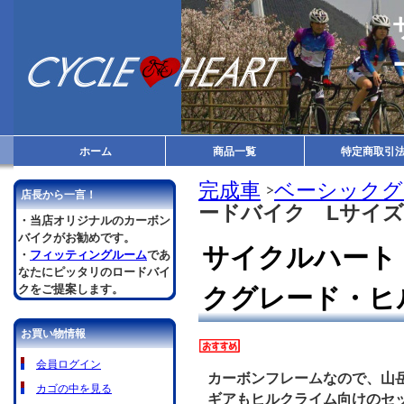
ホーム
商品一覧
特定商取引
完成車
ベーシックグ
店長から一言！
ードバイク Lサイ
・当店オリジナルのカーボン
バイクがお勧めです。
サイクルハート
・
フィッティングルーム
であ
なたにピッタリのロードバイ
クをご提案します。
クグレード・ヒ
お買い物情報
会員ログイン
カーボンフレームなので、山
カゴの中を見る
ギアもヒルクライム向けのセ