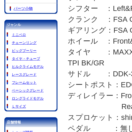
シフター ：Left&Rig
パーツ小物
クランク ：FSA CK
ジャンル
ギアリング：FSA CK-
ミニベロ
ホイール ：Front&Re
チェーンリング
タイヤ ：MAXXIS X
ビッグプーリー
タイヤ・チューブ
TPI BK/GR
ヒルクライムモデル
サドル ：DDK-322
レースグレード
フレームセット
シートポスト：EDGE 
ベーシックグレード
ディレイラー：Front 
ロングライドモデル
Rear micro
Ｌサイズ
スプロケット：shiman
店舗情報
ペダル ：無