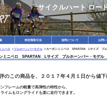
サイクルハート ロー
ー
覧
特定商取引法
送料について
お問い
ミニベロ
ブルホーンバーモデル
カーボンミニベロ SPARTAN Lサイズ ブ
ンミニベロ SPARTAN Lサイズ ブルホーンバー・モデル
評のこの商品を、２０１７年４月１日から値下
ボンフレームの軽量で高弾性の特性から、
クライムもロングライドも楽に走行できます。