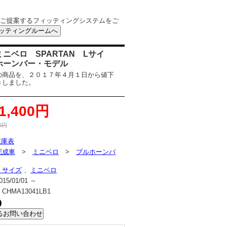
ご提案するフィッティングシステムをご
ニベロ SPARTAN Lサイ
ホーンバー・モデル
の商品を、２０１７年４月１日から値下
きしました。
1,400円
0
円
在庫表
完成車
>
ミニベロ
>
ブルホーンバ
Ｌサイズ
、
ミニベロ
015/01/01 ～
：
CHMA13041LB1