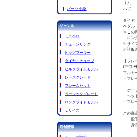
リム ：F
パーツ小物
ハブ ：F
Rear
タイヤ ：
ジャンル
ペダル
※この
ミニベロ
ロング
※サイ
チェーンリング
※諸般
ビッグプーリー
タイヤ・チューブ
【フレ
CYC
ヒルクライムモデル
フルカ
レースグレード
・フレ
表
フレームセット
・ケー
ベーシックグレード
・ヘッ
・フレー
ロングライドモデル
Ｌサイズ
この商
股下高
身長 
店舗情報