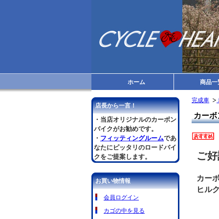
ホーム
商品一
完成車
店長から一言！
カーボ
・当店オリジナルのカーボン
バイクがお勧めです。
・
フィッティングルーム
であ
なたにピッタリのロードバイ
ご好
クをご提案します。
カー
お買い物情報
ヒル
会員ログイン
カゴの中を見る