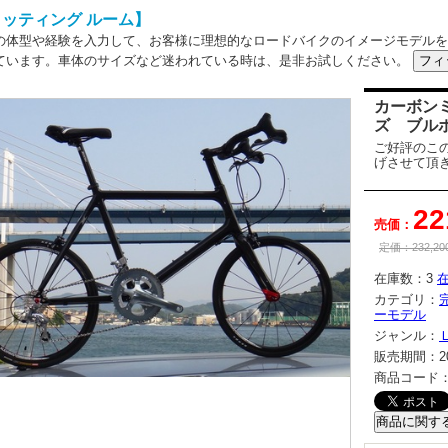
ッティング ルーム】
の体型や経験を入力して、お客様に理想的なロードバイクのイメージモデルを
ています。車体のサイズなど迷われている時は、是非お試しください。
カーボンミ
ズ ブル
ご好評のこ
げさせて頂
22
売価：
定価：
232,20
在庫数：
3
カテゴリ：
ーモデル
ジャンル：
販売期間：
2
商品コード