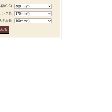
(C-C)
ランク長
ステム長