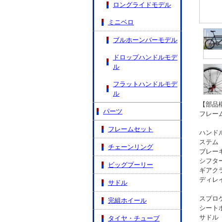
ロングライドモデル
ミニベロ
ブルホーンバーモデル
ドロップハンドルモデ
ル
フラットハンドルモデ
ル
【部品
パーツ
フレーム：
CARB
フレームセット
ハンドル：
ステム ：
チェーンリング
ブレーキ：
シフター：
ビッグプーリー
ギアクラン
ディレイラ
サドル
Rea
スプロケッ
完組ホイール
シートポス
サドル ：
タイヤ・チューブ