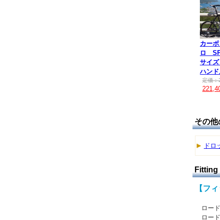
カーボ
ロ SP
サイズ
ハンド
定価：2
221,
その他
ドロ
Fitting
【フィ
ロード
ロード