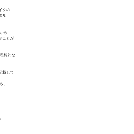
イクの
タル
から
ぶことが
理想的な
。
記載して
ら、
。