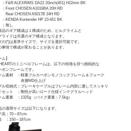
&R ALEXRIMS DA22 20inch(451) H22mm BK
ront CHOSEN A1016BA 20H RD
 CHOSEN A5017B 24H RD
KENDA Kontender HP 23-451 BK
 ：無し
商品のギア構成は１構成のため、ヒルクライムと
ライドは共通のギア構成となります。
ズの(*)は基準サイズで、サイズを選択可能です。
の事情で構成が変わることがあります。
ーム】
LEHEARTのミニベロフレームは、以下の特徴を持つ挑戦的な
ーボンフレームです。
ーム素材 ：軽量フルカーボンモノコックフレーム＆フォーク
層MD仕上げ
ブル収納式：ブレーキケーブルはフレーム内部に通してスッキリ
ドセット ：剛性が高いロード仕様インテグラルヘッド
ム重量 ：1325g （バイク重量：7.5kg）
品の適用サイズは以下になります。
：70～87cm
：150～187cm