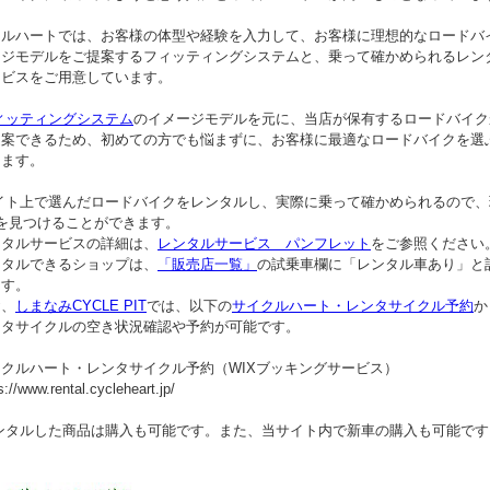
ルハートでは、お客様の体型や経験を入力して、お客様に理想的なロードバ
ジモデルをご提案するフィッティングシステムと、乗って確かめられるレン
スをご用意しています。
ィッティングシステム
のイメージモデルを元に、当店が保有するロードバイク
できるため、初めての方でも悩まずに、お客様に最適なロードバイクを選
ます。
イト上で選んだロードバイクをレンタルし、実際に乗って確かめられるので、
見つけることができます。
ルサービスの詳細は、
レンタルサービス パンフレット
をご参照ください
ルできるショップは、
「販売店一覧」
の試乗車欄に「レンタル車あり」と
す。
、
しまなみCYCLE PIT
では、以下の
サイクルハート・レンタサイクル予約
か
サイクルの空き状況確認や予約が可能です。
ルハート・レンタサイクル予約（WIXブッキングサービス）
/www.rental.cycleheart.jp/
ンタルした商品は購入も可能です。また、当サイト内で新車の購入も可能です