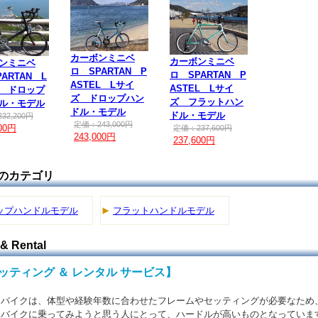
カーボンミニベ
カーボンミニベ
ンミニベ
ロ SPARTAN P
ロ SPARTAN P
ARTAN L
ASTEL Lサイ
ASTEL Lサイ
 ドロップ
ズ ドロップハン
ズ フラットハン
ル・モデル
ドル・モデル
ドル・モデル
32,200円
定価：243,000円
400円
定価：237,600円
243,000円
237,600円
のカテゴリ
ップハンドルモデル
フラットハンドルモデル
 & Rental
ッティング ＆ レンタル サービス】
バイクは、体型や経験年数に合わせたフレームやセッティングが必要なため
バイクに乗ってみようと思う人にとって、ハードルが高いものとなっていま