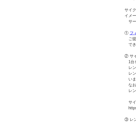
サイク
イメー
サービ
①
フ
ご提案
でき
② サ
1台を
レンタ
レンタ
いま
なお
レンタ
サイク
https:/
③ レ