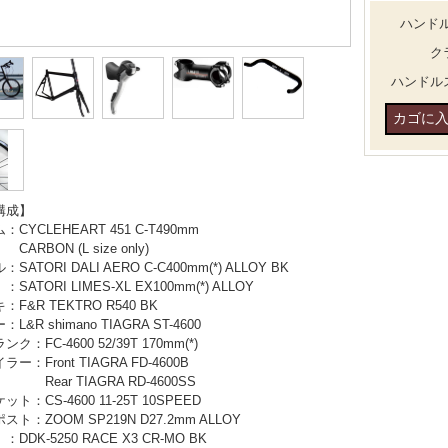
ハンドル幅
ク
ハンドル
構成】
CYCLEHEART 451 C-T490mm
ON (L size only)
SATORI DALI AERO C-C400mm(*) ALLOY BK
SATORI LIMES-XL EX100mm(*) ALLOY
F&R TEKTRO R540 BK
L&R shimano TIAGRA ST-4600
ク：FC-4600 52/39T 170mm(*)
ー：Front TIAGRA FD-4600B
r TIAGRA RD-4600SS
ト：CS-4600 11-25T 10SPEED
ト：ZOOM SP219N D27.2mm ALLOY
DDK-5250 RACE X3 CR-MO BK