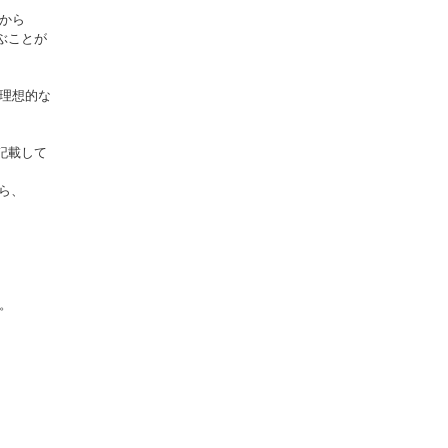
から
ぶことが
理想的な
。
記載して
ら、
。