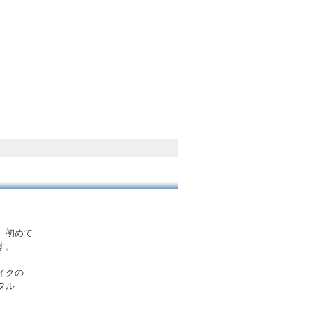
、初めて
す。
イクの
タル