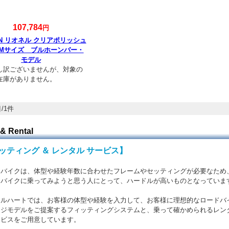
107,784
円
ION リオネル クリアポリッシュ
) Mサイズ ブルホーンバー・
モデル
し訳ございませんが、対象の
在庫がありません。
/1件
 & Rental
ッティング ＆ レンタル サービス】
バイクは、体型や経験年数に合わせたフレームやセッティングが必要なため
バイクに乗ってみようと思う人にとって、ハードルが高いものとなっていま
ルハートでは、お客様の体型や経験を入力して、お客様に理想的なロードバ
ジモデルをご提案するフィッティングシステムと、乗って確かめられるレン
スをご用意しています。