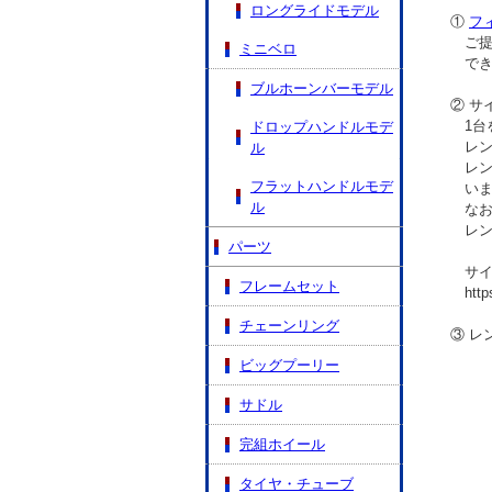
ロングライドモデル
①
フ
ご提案
ミニベロ
でき
ブルホーンバーモデル
② サ
1台を
ドロップハンドルモデ
レンタ
ル
レンタ
フラットハンドルモデ
いま
ル
なお
レンタ
パーツ
サイク
フレームセット
https:/
チェーンリング
③ レ
ビッグプーリー
サドル
完組ホイール
タイヤ・チューブ