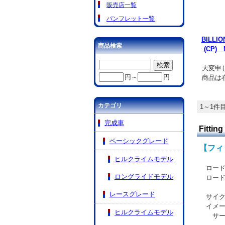
販売店一覧
パンフレット一覧
BILL
商品検索
(CP
大変申
円～
円
商品は
カテゴリ
1～1件目
完成車
Fitting
ベーシックグレード
【フィ
ヒルクライムモデル
ロード
ロングライドモデル
ロード
レースグレード
サイク
イメー
ヒルクライムモデル
サービ