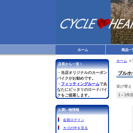
ホーム
商品一
ホーム
店長から一言！
・当店オリジナルのカーボン
ブルホ
バイクがお勧めです。
・
フィッティングルーム
であ
並び替え
なたにピッタリのロードバイ
1～1件目
クをご提案します。
お買い物情報
会員ログイン
カゴの中を見る