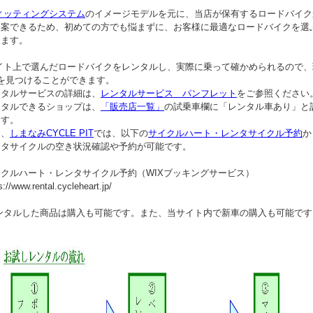
ィッティングシステム
のイメージモデルを元に、当店が保有するロードバイク
できるため、初めての方でも悩まずに、お客様に最適なロードバイクを選
ます。
イト上で選んだロードバイクをレンタルし、実際に乗って確かめられるので、
見つけることができます。
ルサービスの詳細は、
レンタルサービス パンフレット
をご参照ください
ルできるショップは、
「販売店一覧」
の試乗車欄に「レンタル車あり」と
す。
、
しまなみCYCLE PIT
では、以下の
サイクルハート・レンタサイクル予約
か
サイクルの空き状況確認や予約が可能です。
ルハート・レンタサイクル予約（WIXブッキングサービス）
/www.rental.cycleheart.jp/
ンタルした商品は購入も可能です。また、当サイト内で新車の購入も可能です