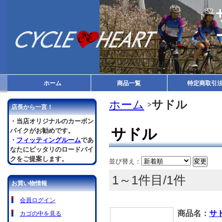
ホーム
商品一覧
特定商取引
ホーム
サドル
店長から一言！
・当店オリジナルのカーボン
サドル
バイクがお勧めです。
・
フィッティングルーム
であ
なたにピッタリのロードバイ
クをご提案します。
並び替え：
1～1件目/1件
お買い物情報
会員ログイン
商品名：
サド
カゴの中を見る