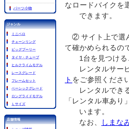
なロードバイクを
パーツ小物
できます。
ジャンル
ミニベロ
② サイト上で選
チェーンリング
て確かめられるの
ビッグプーリー
1台を見つける
タイヤ・チューブ
ヒルクライムモデル
レンタルサービ
レースグレード
ト
をご参照くださ
フレームセット
レンタルできる
ベーシックグレード
ロングライドモデル
「レンタル車あり
Ｌサイズ
います。
店舗情報
なお、
しまなみC