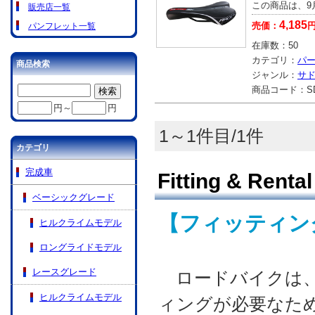
この商品は、9
販売店一覧
4,185
売価：
パンフレット一覧
在庫数：
50
カテゴリ：
パ
商品検索
ジャンル：
サ
商品コード：
S
円～
円
1～1件目/1件
カテゴリ
完成車
Fitting & Rental
ベーシックグレード
【フィッティング
ヒルクライムモデル
ロングライドモデル
レースグレード
ロードバイクは、
ヒルクライムモデル
ィングが必要なた