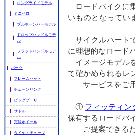
ロングライドモデル
ロードバイクに乗
ミニベロ
いものとなってい
ブルホーンバーモデル
ドロップハンドルモデ
サイクルハートで
ル
に理想的なロード
フラットハンドルモデ
ル
イメージモデルを
パーツ
て確かめられるレ
フレームセット
サービスをご用
チェーンリング
ビッグプーリー
①
フィッティン
サドル
保有するロードバ
完組ホイール
ご提案できるため
タイヤ・チューブ