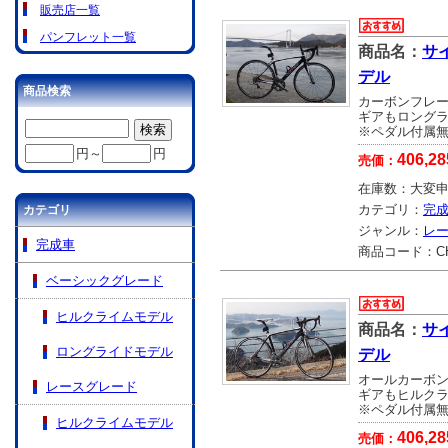
販売店一覧
パンフレット一覧
商品名：
サ
デル
商品検索
カーボンフレ
ギアもロング
※ペダル付属
円～
円
406,28
売価：
在庫数：
大変
カテゴリ：
完
カテゴリ
ジャンル：
レ
完成車
商品コード：
C
ベーシックグレード
ヒルクライムモデル
商品名：
サ
ロングライドモデル
デル
オールカーボ
レースグレード
ギアもヒルク
※ペダル付属
ヒルクライムモデル
406,28
売価：