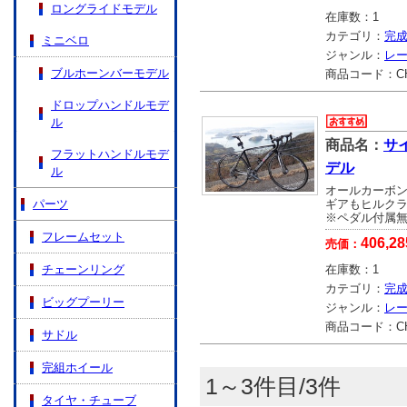
ロングライドモデル
在庫数：
1
カテゴリ：
完
ミニベロ
ジャンル：
レ
ブルホーンバーモデル
商品コード：
C
ドロップハンドルモデ
ル
商品名：
サ
フラットハンドルモデ
デル
ル
オールカーボ
パーツ
ギアもヒルク
※ペダル付属
フレームセット
406,28
売価：
チェーンリング
在庫数：
1
カテゴリ：
完
ビッグプーリー
ジャンル：
レ
商品コード：
C
サドル
完組ホイール
1～3件目/3件
タイヤ・チューブ