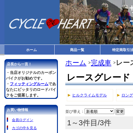
ホーム
商品一覧
特定商取引
ホーム
完成車
レー
店長から一言！
・当店オリジナルのカーボン
レースグレード
バイクがお勧めです。
・
フィッティングルーム
であ
なたにピッタリのロードバイ
クをご提案します。
ヒルクライムモデル
ロング
お買い物情報
並び替え：
会員ログイン
1～3件目/3件
カゴの中を見る